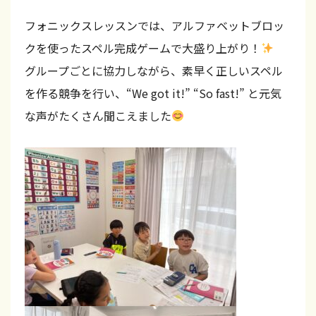
磐
カ
ド
フォニックスレッスンでは、アルファベットブロッ
田
ク
タ
・
クを使ったスペル完成ゲームで大盛り上がり！
ラ
チ
袋
グループごとに協力しながら、素早く正しいスペル
ブ
井
の
を作る競争を行い、“We got it!” “So fast!” と元気
【
・
学
掛
な声がたくさん聞こえました
磐
ん
川
田
】
だ
・
こ
袋
井
と
・
を
掛
実
川
践
】
で
き