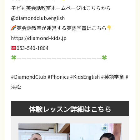
磐
子ども英会話教室ホームページはこちらから
田
@diamondclub.english
・
英会話教室が運営する英語学童はこちら
袋
https://diamond-kids.jp
井
053-540-1804
掛
ーーーーーーーーーーーーーーーーー
川
#DiamondClub #Phonics #KidsEnglish #英語学童 #
で
浜松
開
校
。
体験レッスン詳細はこちら