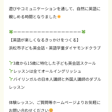
合
遊びやコミュニケーションを通して、自然に英語に
格
親しめる時間となりました
率
は
ーーーーーーーーーーーーーーーーー
毎
【英語が楽しくなるきっかけをつくる】
回
浜松市子ども英会話・英語学童ダイヤモンドクラブ
9
割
3歳から15歳に特化した子ども英会話スクール
以
レッスンは全てオールイングリッシュ
上
バイリンガルの日本人講師と外国人講師のダブル
！
レッスン
浜
松
体験レッスン、ご質問等ホームページよりお気軽に
・
お問い合わせください