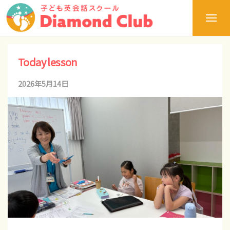
ュ
浜
コ
ー
松
メ
ン
の
ニ
ュ
テ
浜
子
静
ー
ど
松
ン
Today lesson
岡
も
の
ツ
県
英
2026年5月14日
b
子
へ
会
か
ど
y
話
ス
ら
も
ダ
d
キ
世
英
イ
c
ッ
ヤ
会
界
a
モ
プ
話
へ
ン
d
ダ
！
ド
m
イ
ク
新
i
ヤ
ラ
し
モ
ブ
n
い
【
ン