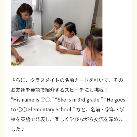
法
が
バ
ラ
ン
ス
よ
く
さらに、クラスメイトの名前カードを引いて、その
学
お友達を英語で紹介するスピーチにも挑戦！
べ
“His name is ○○.” “She is in 3rd grade.” “He goes
る
to ○○ Elementary School.” など、名前・学年・学
！
校を英語で発表し、楽しく学びながら交流を深めま
英
した♪
検