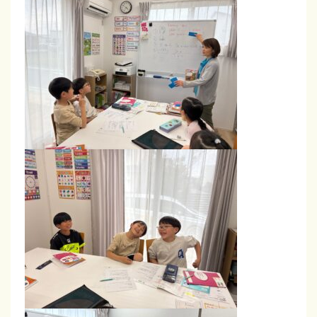
る
子
ど
も
英
会
話
ス
ク
ー
ル
。
レ
ッ