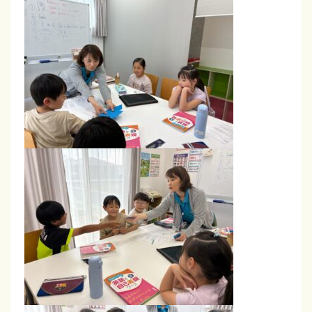
ス
ン
は
全
て
オ
ー
ル
イ
ン
グ
リ
ッ
シ