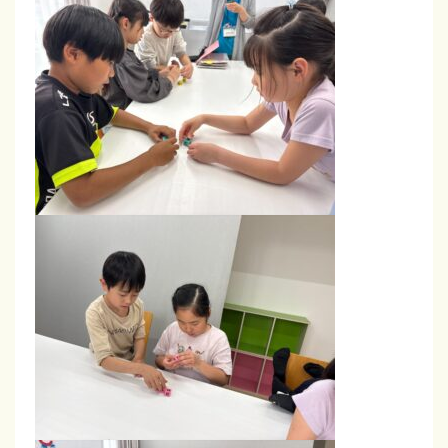
ュ
！
英
会
話
・
フ
ォ
ニ
ッ
ク
ス
・
文