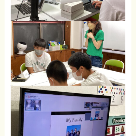
磐
田
・
袋
井
掛
川
で
開
校
。