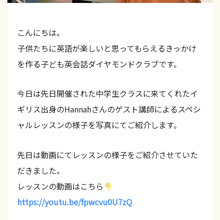
n
磐
カ
ド
田
ク
タ
こんにちは。
・
ラ
チ
袋
子供たちに英語が楽しいと思ってもらえるきっかけ
ブ
井
の
を作る子ども英会話ダイヤモンドクラブです。
【
・
学
掛
磐
ん
川
今日は先日開催された中学生クラスに来てくれたイ
田
】
だ
・
ギリス出身のHannahさんのゲスト講師によるスペシ
こ
袋
ャルレッスンの様子を写真にてご紹介します。
井
と
・
を
先日は動画にてレッスンの様子をご紹介させていた
掛
実
だきました。
川
践
レッスンの動画はこちら
】
で
https://youtu.be/fpwcvu0U7zQ
き