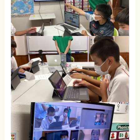
法
が
バ
ラ
ン
ス
よ
く
学
べ
る
！
英
検