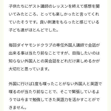
子供たちにゲスト講師のレッスンを終えて感想を聞
る
いてみたところ、とっても楽しかったと言ってくれ
子
ていたそうです。良い刺激をもらったと感じている
ど
子ども達がほとんどでした。
も
英
毎回ダイヤモンドクラブの専任外国人講師で会話が
会
出来る事は当たり前なことですが、目指したいのは
話
知らない外国人との英会話をどれだけ楽しめるかが
ス
大切だと思っています。
ク
ー
外国に行けば1度も喋ったことがない外国人と英語で
ル
喋るのが当たり前なことで、そこで緊張しているよ
。
うでは今まで勉強してきた英語力を活かすことがで
レ
きません。
ッ