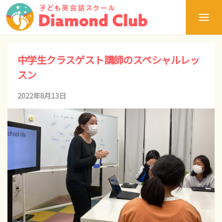
ュ
浜
コ
ー
松
メ
ン
の
ニ
ュ
テ
浜
子
静
ー
ど
松
ン
中学生クラスゲスト講師のスペシャルレッ
岡
も
の
ツ
スン
県
英
子
へ
会
か
ど
2022年8月13日
b
話
ス
ら
も
y
ダ
キ
世
英
イ
d
ッ
ヤ
会
界
c
モ
プ
話
へ
a
ン
ダ
！
ド
d
イ
ク
新
m
ヤ
ラ
し
モ
i
ブ
い
【
ン