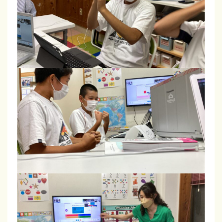
ュ
！
英
会
話
・
フ
ォ
ニ
ッ
ク
ス
・
文