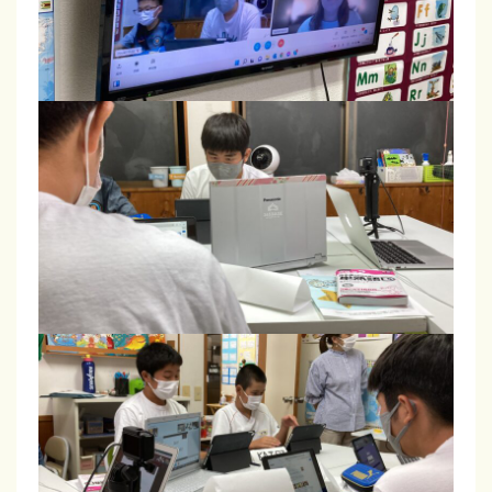
合
格
率
は
毎
回
9
割
以
上
！
浜
松
・