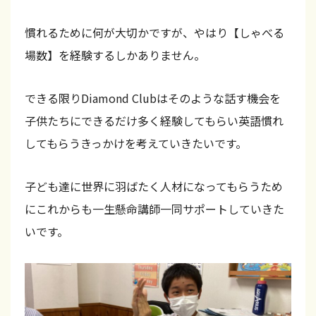
ス
慣れるために何が大切かですが、やはり【しゃべる
ン
場数】を経験するしかありません。
は
全
できる限りDiamond Clubはそのような話す機会を
て
子供たちにできるだけ多く経験してもらい英語慣れ
オ
してもらうきっかけを考えていきたいです。
ー
ル
子ども達に世界に羽ばたく人材になってもらうため
イ
にこれからも一生懸命講師一同サポートしていきた
ン
いです。
グ
リ
ッ
シ