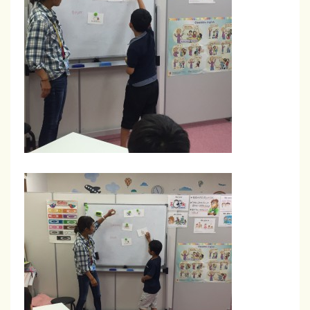
合
格
率
は
毎
回
9
割
以
上
！
浜
松
・