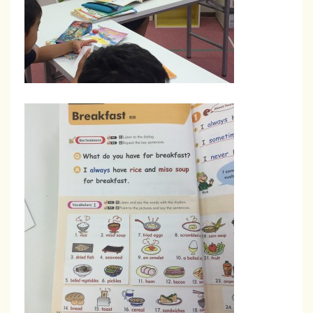
る
子
ど
も
英
会
話
ス
ク
ー
ル
。
レ
ッ