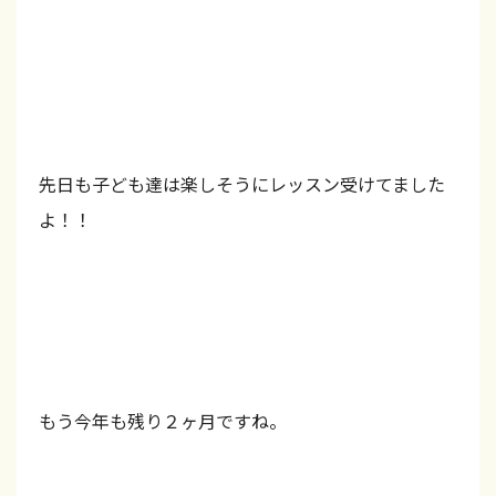
ス
ン
は
全
て
先日も子ども達は楽しそうにレッスン受けてました
オ
よ！！
ー
ル
イ
ン
グ
リ
もう今年も残り２ヶ月ですね。
ッ
シ