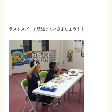
ュ
！
英
ラストスパート頑張っていきましょう！！
会
話
・
フ
ォ
ニ
ッ
ク
ス
・
文