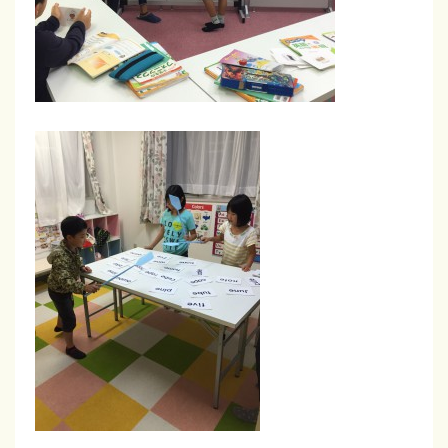
磐
田
・
袋
井
掛
川
で
開
校
。