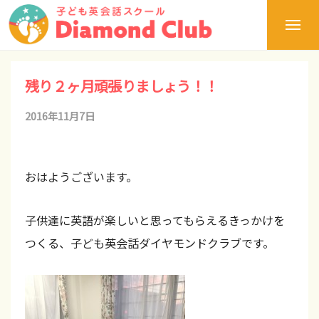
ュ
浜
コ
ー
松
メ
ン
の
ニ
ュ
テ
浜
子
静
ー
ど
松
ン
残り２ヶ月頑張りましょう！！
岡
も
の
ツ
県
英
2016年11月7日
b
子
へ
会
か
ど
y
話
ス
ら
も
ダ
d
キ
世
おはようございます。
英
イ
c
ッ
ヤ
会
界
a
モ
プ
話
子供達に英語が楽しいと思ってもらえるきっかけを
へ
ン
d
ダ
つくる、子ども英会話ダイヤモンドクラブです。
！
ド
m
イ
ク
新
i
ヤ
ラ
し
モ
ブ
n
い
【
ン