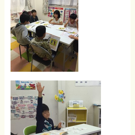
磐
カ
ド
田
ク
タ
・
ラ
チ
袋
ブ
井
の
【
・
学
掛
磐
ん
川
田
】
だ
・
こ
袋
井
と
・
を
掛
実
川
践
】
で
き