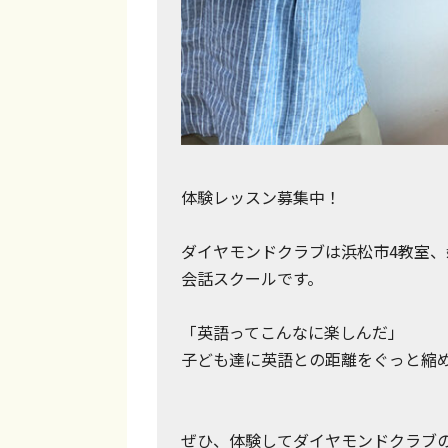
文
法
が
バ
ラ
ン
ス
体験レッスン募集中！
よ
ダイヤモンドクラブは浜松市4教室
く
会話スクールです。
学
べ
「英語ってこんなに楽しんだ」
る
子ども達に英語との距離をぐっと縮
！
英
ぜひ、体験してダイヤモンドクラブ