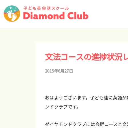
コ
松
ン
の
子
テ
浜
静
ど
ン
松
岡
も
ツ
の
英
県
へ
会
文法コースの進捗状況
子
か
ス
話
ど
ら
キ
ダ
2015年6月27日
b
も
世
ッ
イ
y
英
界
ヤ
プ
d
会
へ
モ
おはようございます。子ども達に英語が
c
！
話
ン
ンドクラブです。
a
ド
新
ダ
d
ク
し
イ
ダイヤモンドクラブには会話コースと文
m
ラ