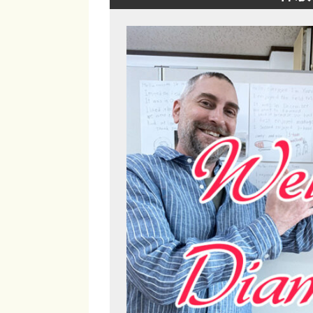
シ
ュ
！
英
会
話
・
フ
ォ
ニ
ッ
ク
ス
・