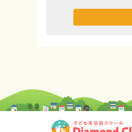
検
合
格
率
は
毎
回
9
割
以
上
！
浜
松