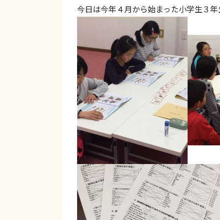
い
ヤ
今日は今年４月から始まった小学生３年
ブ
i
カ
モ
【
n
タ
ン
磐
チ
ド
田
の
・
ク
袋
学
ラ
井
ん
ブ
・
だ
【
掛
こ
磐
川
と
】
田
を
・
実
袋
践
井
で
・