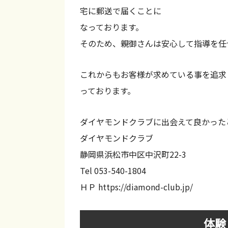
ッ
宅に郵送で届くことに
ス
なっております。
ン
そのため、親御さんは安心して指導を任
は
全
これからもお客様が求めている事を追求
て
っております。
オ
ー
ダイヤモンドクラブに出会えて良かった
ル
ダイヤモンドクラブ
イ
静岡県浜松市中区中沢町22-3
ン
Tel 053-540-1804
グ
ＨＰ https://diamond-club.jp/
リ
ッ
体験