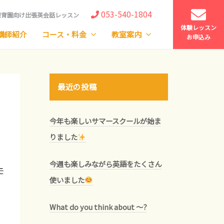
053-540-1804
育園向け出張英会話レッスン
体験レッスン
講師紹介
コース・料金
教室案内
お申込み
最近の投稿
今年も楽しいサマースクールが始ま
りました
今週も楽しみながら英語をたくさん
モ
使いました
What do you think about ～?