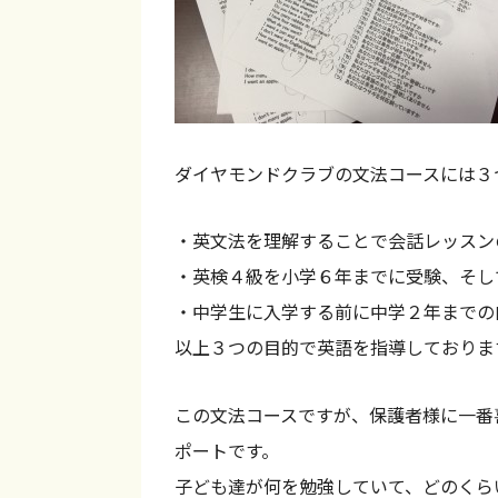
き
掛
る
川
子
】
ど
も
ダイヤモンドクラブの文法コースには３
英
会
・英文法を理解することで会話レッスン
話
・英検４級を小学６年までに受験、そし
ス
・中学生に入学する前に中学２年までの
ク
以上３つの目的で英語を指導しておりま
ー
ル
この文法コースですが、保護者様に一番
。
ポートです。
レ
子ども達が何を勉強していて、どのくら