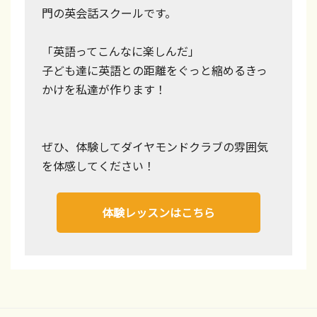
門の英会話スクールです。
合
格
「英語ってこんなに楽しんだ」
率
子ども達に英語との距離をぐっと縮めるきっ
は
かけを私達が作ります！
毎
回
ぜひ、体験してダイヤモンドクラブの雰囲気
9
を体感してください！
割
以
体験レッスンはこちら
上
！
浜
松
・