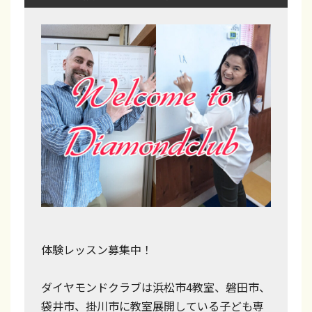
法
が
バ
ラ
ン
ス
よ
く
学
べ
る
体験レッスン募集中！
！
英
ダイヤモンドクラブは浜松市4教室、磐田市、
袋井市、掛川市に教室展開している子ども専
検