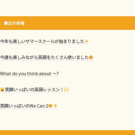
磐
田
最近の投稿
・
袋
今年も楽しいサマースクールが始まりました
井
掛
今週も楽しみながら英語をたくさん使いました
川
What do you think about ～?
で
開
笑顔いっぱいの英語レッスン！
校
。
笑顔いっぱいのWe Can 2