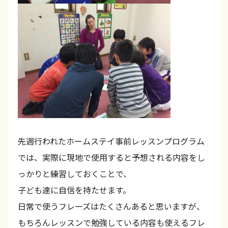
る
子
ど
も
英
会
話
ス
先週行われたホームステイ事前レッスンプログラム
ク
では、実際に現地で使用すると予想される内容をし
ー
っかりと練習しておくことで、
ル
子ども達に自信を持たせます。
。
日常で使うフレーズはたくさんあると思いますが、
レ
もちろんレッスンで勉強している内容も使えるフレ
ッ