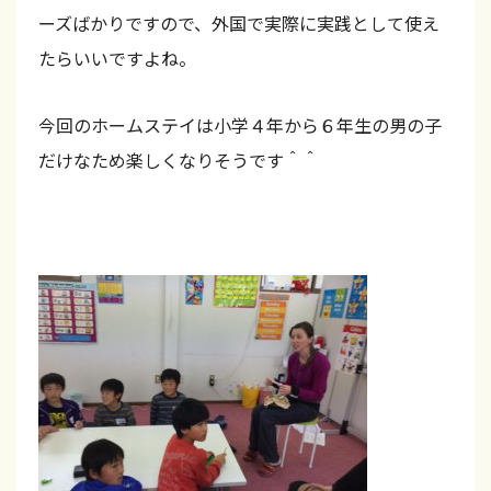
ーズばかりですので、外国で実際に実践として使え
ス
たらいいですよね。
ン
は
今回のホームステイは小学４年から６年生の男の子
全
だけなため楽しくなりそうです＾＾
て
オ
ー
ル
イ
ン
グ
リ
ッ
シ