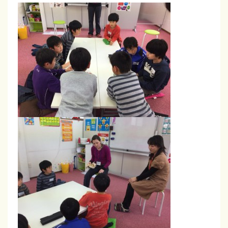
磐
カ
ド
田
ク
タ
・
ラ
チ
袋
ブ
井
の
【
・
学
掛
磐
ん
川
田
】
だ
・
こ
袋
井
と
・
を
掛
実
川
践
】
で
き