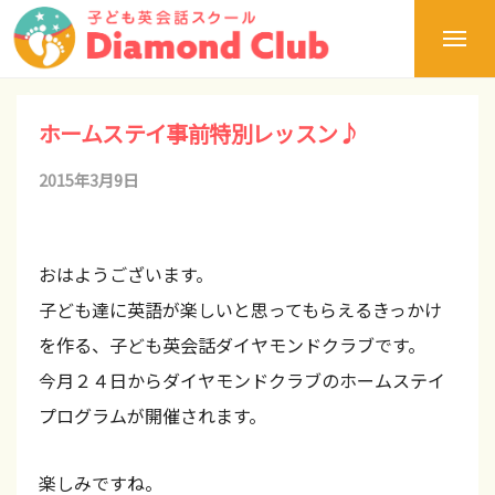
ュ
浜
コ
ー
松
メ
ン
の
ニ
ュ
テ
浜
子
静
ー
ど
松
ン
ホームステイ事前特別レッスン♪
岡
も
の
ツ
県
英
2015年3月9日
b
子
へ
会
か
ど
y
話
ス
ら
も
ダ
d
キ
世
おはようございます。
英
イ
c
ッ
ヤ
会
界
子ども達に英語が楽しいと思ってもらえるきっかけ
a
モ
プ
話
へ
を作る、子ども英会話ダイヤモンドクラブです。
ン
d
ダ
！
今月２４日からダイヤモンドクラブのホームステイ
ド
m
イ
ク
新
プログラムが開催されます。
i
ヤ
ラ
し
モ
ブ
n
楽しみですね。
い
【
ン