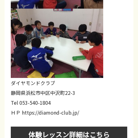
ュ
！
英
会
話
・
フ
ォ
ダイヤモンドクラブ
ニ
静岡県浜松市中区中沢町22-3
ッ
Tel 053-540-1804
ク
ＨＰ https://diamond-club.jp/
ス
・
体験レッスン詳細はこちら
文